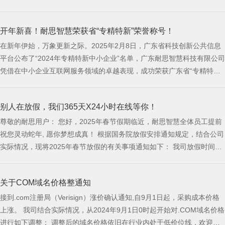
们没有只邀请同事， 而是第一次，把爸爸妈妈、爱人、孩子， 都请到了
现场。 大家坐在一起， 不是为了听汇报、看成绩， 而是为了好好吃一顿
开年新喜！耐思智慧荣获省“专精特新”荣誉称号！
饭， 好好感受一次
在新年伊始，万象更新之际。2025年2月8日，广东省科技创新公共信息
平台公布了“2024年专精特新中小企业”名单，广东耐思智慧科技有限公司
凭借在中小企业互联网服务领域的卓越表现，成功荣获广东省“专精特
新”企业荣誉称号，并在珠海市188家入选企业中脱颖而出，位列第七。
这一荣誉的获得，彰显了耐思智慧在互联网领域技术的专业化、精细化、
别人在放假，我们365天X24小时在线等你！
特色化、新颖化得到了进一步的肯定与认可。 专：专业化深耕 自200
尊敬的耐思用户： 您好，2025年春节假期临近，耐思智慧全体员工提前
祝您灵动蛇年, 愿你梦想成真！ 根据国务院放假安排通知规定，结合公司
实际情况，现将2025年春节放假的有关事项通知如下： 我司放假时间为
2024年1月24日至2月4日，2月5日（正月初八）正常上班。 春节期间，
我们将为您提供线上服务，同时为保证您业务正常运行，请您确认账户余
关于COM域名价格整通知
额充足。 关于长假期间服务受理、备案审核等相关的须知如下： 产品服
务
接到.com注册局（Verisign）涨价确认通知,自9月1日起，采购成本价格
上涨。 我司结合实际情况，从2024年9月1日0时起开始对.COM域名价格
进行如下调整： 调整后的域名价格依旧在行业内处于低价位线，欢迎广