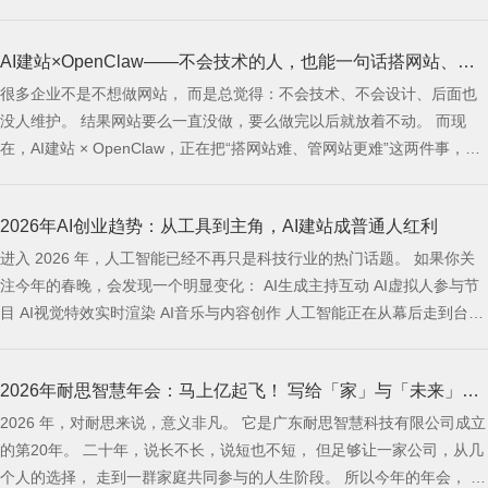
在于建站系统有AI的扶持。 昨天上午10点多，客户在耐思官网下单了 纯
AI建站系统网站产品。 采购了三样东西： 纯AI建站系统 SSL证书 轻量独
AI建站×OpenClaw——不会技术的人，也能一句话搭网站、管
立云服务器
很多企业不是不想做网站， 而是总觉得：不会技术、不会设计、后面也
网站
没人维护。 结果网站要么一直没做，要么做完以后就放着不动。 而现
在，AI建站 × OpenClaw，正在把“搭网站难、管网站更难”这两件事，慢
慢变简单。 企业做网站，真正难的不是“要不要做”，而是这两件事 最近
很多人在聊 OpenClaw，也有人叫它“小龙虾”。 为什么它会火？ 因为越
2026年AI创业趋势：从工具到主角，AI建站成普通人红利
来越多人开始发现： 原来很多事情，不一定非要进后台慢慢
进入 2026 年，人工智能已经不再只是科技行业的热门话题。 如果你关
注今年的春晚，会发现一个明显变化： AI生成主持互动 AI虚拟人参与节
目 AI视觉特效实时渲染 AI音乐与内容创作 人工智能正在从幕后走到台
前，从工具变成主角。 春晚这种国家级舞台的变化，其实释放了一个非
常清晰的信号： 👉 AI不再是趋势预测，而是已经全面落地。 当春晚都在
2026年耐思智慧年会：马上亿起飞！ 写给「家」与「未来」的
大规模应用AI时，普通创业者更应该思考： AI创业的机会在哪里？
2026 年，对耐思来说，意义非凡。 它是广东耐思智慧科技有限公司成立
集体记忆
的第20年。 二十年，说长不长，说短也不短， 但足够让一家公司，从几
个人的选择， 走到一群家庭共同参与的人生阶段。 所以今年的年会， 我