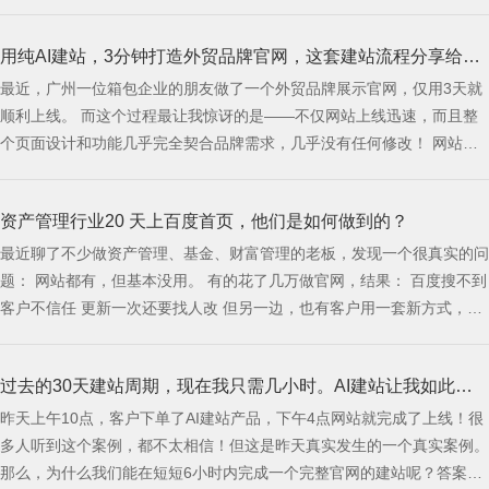
为客户不会先关心你有没有研究 GEO，也不会先在意你用了什么推广方
法。 客户真正关心的是：我能不能快速看懂你是做什么的，你能不能解
用纯AI建站，3分钟打造外贸品牌官网，这套建站流程分享给大
决我的问题，你看起来靠不靠谱，我下一步该怎么联系你。 而这些问
题，最终都需要一个网站来承接。
最近，广州一位箱包企业的朋友做了一个外贸品牌展示官网，仅用3天就
家
顺利上线。 而这个过程最让我惊讶的是——不仅网站上线迅速，而且整
个页面设计和功能几乎完全契合品牌需求，几乎没有任何修改！ 网站效
果⬇️ 这次的建站经历让我深刻感受到AI如何改变工作效率，特别是在建站
行业，简直颠覆了我的认知。比起以前动辄一个月的建站周期，现在拼的
资产管理行业20 天上百度首页，他们是如何做到的？
就是效率，快速投入市场才是王道！ 如何用纯AI建站，快速实现外贸官
网上线
最近聊了不少做资产管理、基金、财富管理的老板，发现一个很真实的问
题： 网站都有，但基本没用。 有的花了几万做官网，结果： 百度搜不到
客户不信任 更新一次还要找人改 但另一边，也有客户用一套新方式，20
多天核心关键词直接上百度首页。 问题来了——同样是官网，为什么差
距这么大？ 01 为什么传统官网，在资产管
过去的30天建站周期，现在我只需几小时。AI建站让我如此高
昨天上午10点，客户下单了AI建站产品，下午4点网站就完成了上线！很
效
多人听到这个案例，都不太相信！但这是昨天真实发生的一个真实案例。
那么，为什么我们能在短短6小时内完成一个完整官网的建站呢？答案就