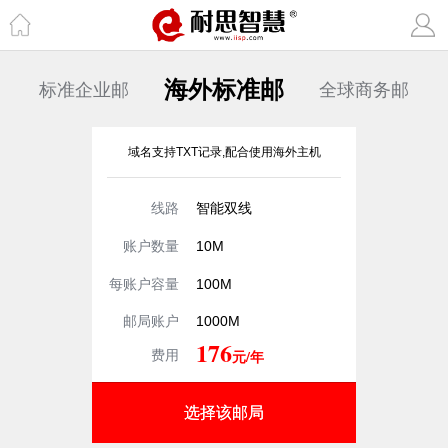
海外标准邮
标准企业邮
全球商务邮
域名支持TXT记录,配合使用海外主机
线路
智能双线
账户数量
10M
每账户容量
100M
邮局账户
1000M
176
元/年
费用
选择该邮局