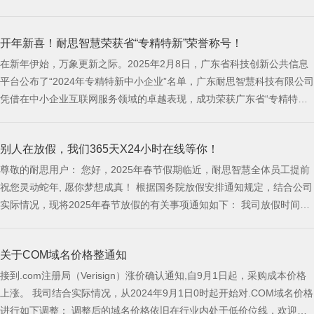
们没有只邀请同事， 而是第一次，把爸爸妈妈、爱人、孩子， 都请到了
现场。 大家坐在一起， 不是为了听汇报、看成绩， 而是为了好好吃一顿
开年新喜！耐思智慧荣获省“专精特新”荣誉称号！
饭， 好好感受一次
在新年伊始，万象更新之际。2025年2月8日，广东省科技创新公共信息
平台公布了“2024年专精特新中小企业”名单，广东耐思智慧科技有限公司
凭借在中小企业互联网服务领域的卓越表现，成功荣获广东省“专精特
新”企业荣誉称号，并在珠海市188家入选企业中脱颖而出，位列第七。
这一荣誉的获得，彰显了耐思智慧在互联网领域技术的专业化、精细化、
别人在放假，我们365天X24小时在线等你！
特色化、新颖化得到了进一步的肯定与认可。 专：专业化深耕 自200
尊敬的耐思用户： 您好，2025年春节假期临近，耐思智慧全体员工提前
祝您灵动蛇年, 愿你梦想成真！ 根据国务院放假安排通知规定，结合公司
实际情况，现将2025年春节放假的有关事项通知如下： 我司放假时间为
2024年1月24日至2月4日，2月5日（正月初八）正常上班。 春节期间，
我们将为您提供线上服务，同时为保证您业务正常运行，请您确认账户余
关于COM域名价格整通知
额充足。 关于长假期间服务受理、备案审核等相关的须知如下： 产品服
务
接到.com注册局（Verisign）涨价确认通知,自9月1日起，采购成本价格
上涨。 我司结合实际情况，从2024年9月1日0时起开始对.COM域名价格
进行如下调整： 调整后的域名价格依旧在行业内处于低价位线，欢迎广