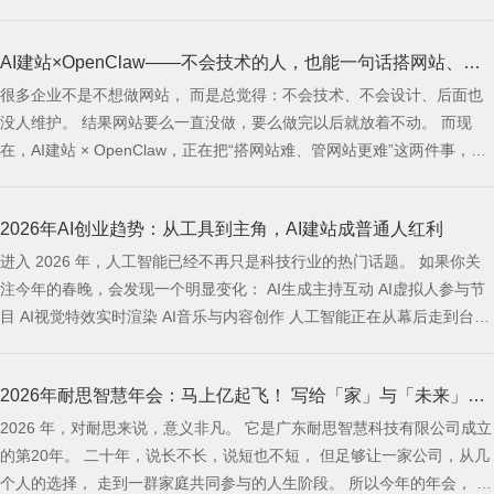
在于建站系统有AI的扶持。 昨天上午10点多，客户在耐思官网下单了 纯
AI建站系统网站产品。 采购了三样东西： 纯AI建站系统 SSL证书 轻量独
AI建站×OpenClaw——不会技术的人，也能一句话搭网站、管
立云服务器
很多企业不是不想做网站， 而是总觉得：不会技术、不会设计、后面也
网站
没人维护。 结果网站要么一直没做，要么做完以后就放着不动。 而现
在，AI建站 × OpenClaw，正在把“搭网站难、管网站更难”这两件事，慢
慢变简单。 企业做网站，真正难的不是“要不要做”，而是这两件事 最近
很多人在聊 OpenClaw，也有人叫它“小龙虾”。 为什么它会火？ 因为越
2026年AI创业趋势：从工具到主角，AI建站成普通人红利
来越多人开始发现： 原来很多事情，不一定非要进后台慢慢
进入 2026 年，人工智能已经不再只是科技行业的热门话题。 如果你关
注今年的春晚，会发现一个明显变化： AI生成主持互动 AI虚拟人参与节
目 AI视觉特效实时渲染 AI音乐与内容创作 人工智能正在从幕后走到台
前，从工具变成主角。 春晚这种国家级舞台的变化，其实释放了一个非
常清晰的信号： 👉 AI不再是趋势预测，而是已经全面落地。 当春晚都在
2026年耐思智慧年会：马上亿起飞！ 写给「家」与「未来」的
大规模应用AI时，普通创业者更应该思考： AI创业的机会在哪里？
2026 年，对耐思来说，意义非凡。 它是广东耐思智慧科技有限公司成立
集体记忆
的第20年。 二十年，说长不长，说短也不短， 但足够让一家公司，从几
个人的选择， 走到一群家庭共同参与的人生阶段。 所以今年的年会， 我