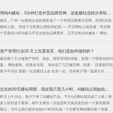
为客户不会先关心你有没有研究 GEO，也不会先在意你用了什么推广方
法。 客户真正关心的是：我能不能快速看懂你是做什么的，你能不能解
用纯AI建站，3分钟打造外贸品牌官网，这套建站流程分享给大
决我的问题，你看起来靠不靠谱，我下一步该怎么联系你。 而这些问
题，最终都需要一个网站来承接。
最近，广州一位箱包企业的朋友做了一个外贸品牌展示官网，仅用3天就
家
顺利上线。 而这个过程最让我惊讶的是——不仅网站上线迅速，而且整
个页面设计和功能几乎完全契合品牌需求，几乎没有任何修改！ 网站效
果⬇️ 这次的建站经历让我深刻感受到AI如何改变工作效率，特别是在建站
行业，简直颠覆了我的认知。比起以前动辄一个月的建站周期，现在拼的
资产管理行业20 天上百度首页，他们是如何做到的？
就是效率，快速投入市场才是王道！ 如何用纯AI建站，快速实现外贸官
网上线
最近聊了不少做资产管理、基金、财富管理的老板，发现一个很真实的问
题： 网站都有，但基本没用。 有的花了几万做官网，结果： 百度搜不到
客户不信任 更新一次还要找人改 但另一边，也有客户用一套新方式，20
多天核心关键词直接上百度首页。 问题来了——同样是官网，为什么差
距这么大？ 01 为什么传统官网，在资产管
过去的30天建站周期，现在我只需几小时。AI建站让我如此高
昨天上午10点，客户下单了AI建站产品，下午4点网站就完成了上线！很
效
多人听到这个案例，都不太相信！但这是昨天真实发生的一个真实案例。
那么，为什么我们能在短短6小时内完成一个完整官网的建站呢？答案就