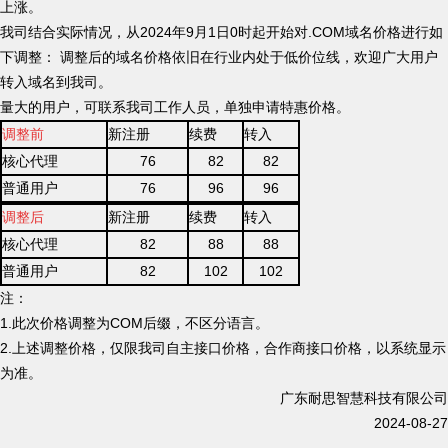
上涨。
我司结合实际情况，从2024年9月1日0时起开始对.COM域名价格进行如
下调整： 调整后的域名价格依旧在行业内处于低价位线，欢迎广大用户
转入域名到我司。
量大的用户，可联系我司工作人员，单独申请特惠价格。
调整前
新注册
续费
转入
核心代理
76
82
82
普通用户
76
96
96
调整后
新注册
续费
转入
核心代理
82
88
88
普通用户
82
102
102
注：
1.此次价格调整为COM后缀，不区分语言。
2.上述调整价格，仅限我司自主接口价格，合作商接口价格，以系统显示
为准。
广东耐思智慧科技有限公司
2024-08-27