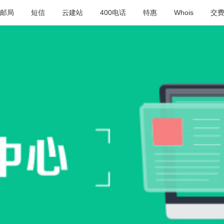
邮局
短信
云建站
400电话
特惠
Whois
交