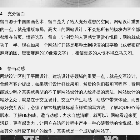
4. 充分留白
留白源于中国国画艺术，留白是为了给人充分遐想的空间。网站设计重要
的一点，就是排版布局。高大上的网站设计，不会把所有的模块内容全部
都堆在首页。懂得选取，留白，让浏览的人更感觉更赏心悦目，网站就成
功了一半。现在如果一个网站打开还是那种土到掉渣的国字脸（或者密密
麻麻的图、密密麻麻的10像素文字），相信更多的人恨不得立马关闭。
5. 恰当动感
网站设计区别于平面设计、建筑设计等领域的重要一点，就是交互设计。
曾经有客户提出，如果我们设计好效果图，然后给你们截图写程序，费用
能减少吗？其实就典型的不了解网站设计的人经常提的想法。网站设计的
精妙之处，就是在于交互设计。交互中产生动感，动感中带来体验。而要
做好交互设计，必须了解常规的鼠标感应样式编写方法、了解JQUERY等
脚本、了解H5构成。适当动感，力求自然清晰，就可以让网站看起来更
活跃，更有感染力，让用户在访问过程中产生一种心随我动的愉悦感。恰
如其分地呼应了用户的操作，其实就是一个成功的网站了。