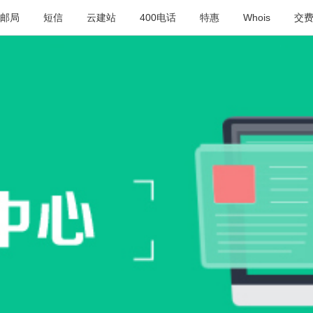
邮局
短信
云建站
400电话
特惠
Whois
交