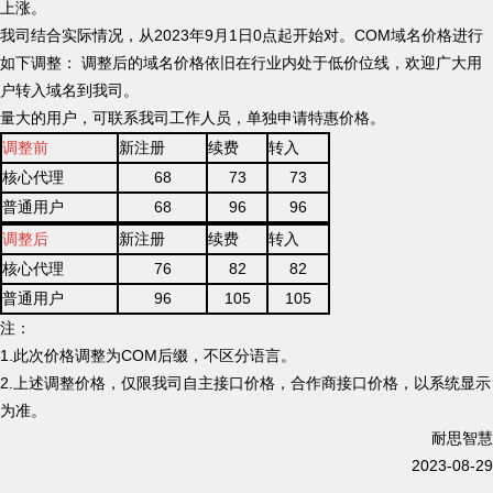
上涨。
我司结合实际情况，从2023年9月1日0点起开始对。COM域名价格进行
如下调整： 调整后的域名价格依旧在行业内处于低价位线，欢迎广大用
户转入域名到我司。
量大的用户，可联系我司工作人员，单独申请特惠价格。
调整前
新注册
续费
转入
核心代理
68
73
73
普通用户
68
96
96
调整后
新注册
续费
转入
核心代理
76
82
82
普通用户
96
105
105
注：
1.此次价格调整为COM后缀，不区分语言。
2.上述调整价格，仅限我司自主接口价格，合作商接口价格，以系统显示
为准。
耐思智慧
2023-08-29