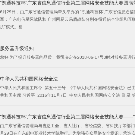
“凯通科技杯”广东省信息通信行业第二届网络安全技能大赛圆满
6月29日，由广东省通信管理局牵头举办的 “凯通科技杯”广东省信息通信行业第二届网络安全技能大赛暨第六届全国职工职
军；广东电信星际战队和 广州网易云易盾战队分别夺得通信企业组和互联网企业组冠军。 精英齐聚，龙争虎斗 本次大赛分设个人赛及团队赛，个人赛决赛采用“理论答题30%+CTF实操70%”模式；团队赛采用“攻防对
抗”模式。相
服务器升级通知
中华人民共和国网络安全法
中华人民共和国主席令 第五十三号 《中华人民共和国网络安全法》已由中华人民共和国第十二届全国人民代表大会常务委员会第二十四次会议于2016年11月7日通过，现予公布，自2017年6月1日起施行。 中华人民
“凯通科技杯”广东省信息通信行业第二届网络安全技能大赛——
由广东省通信管理局与省总工会、省人社厅、省经信委、省科技厅等部门举
月29日在广东邮电职业技术学院举行。为增强公众网络安全意识，营造安全健康文明网络环境，