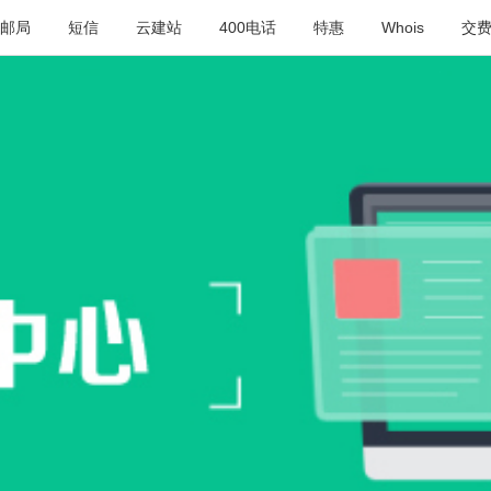
邮局
短信
云建站
400电话
特惠
Whois
交