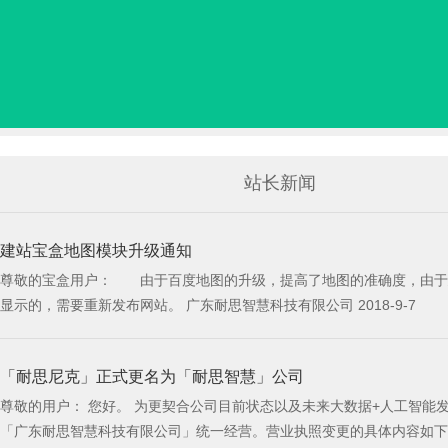
站长新闻
建站宝盒地图模块升级通知
尊敬的宝盒用户： 由于百度地图的升级，提高了地图的准确度，由于建站宝盒的地图模块使用的是百度地图，所以我们也相应的对此进行升级，早期在使用建站宝盒制作的网站，有使用地图模块，发现地图无法正常
显示的，需要重新发布网站。 广东耐思智慧科技有限公司 2018-9-7
「耐思尼克」正式更名为「耐思智慧」公司
尊敬的用户： 您好。 为更契合公司目前状态以及未来大数据+人工智能
「广东耐思智慧科技有限公司」统一经营。营业执照变更的具体内容如下： 变更前名称：广东耐思尼克信息技术有限公司 变更后