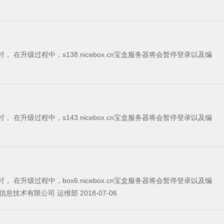
， 在升级过程中，box6.nicebox.cn宝盒服务器将会暂停登录以及编
辑，暂停该宝盒服务器的一切操作。 在升级的过程中，网站访问不受影响，升级不影响网站数据。 给您带来不便，我司深表歉意！ 广东耐思尼克信息技术有限公司 运维部 2018-07-06